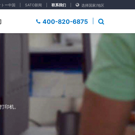
サトー中国
|
SATO新闻
|
联系我们
|
选择国家/地区
|
400-820-6875
们
D打印机。