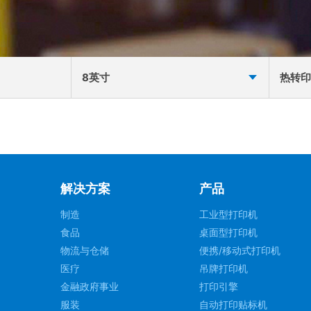
8英寸
热转印
解决方案
产品
制造
工业型打印机
食品
桌面型打印机
物流与仓储
便携/移动式打印机
医疗
吊牌打印机
金融政府事业
打印引擎
服装
自动打印贴标机